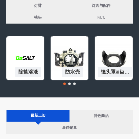
灯臂
灯具与配件
镜头
F.I.T.
除盐溶液
防水壳
镜头罩&齿轮环
最新上架
特色商品
最佳销量