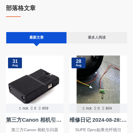
部落格文章
最新文章
最多人阅读
31
28
Aug
Aug
rick
0
859
rick
0
804
第三方Canon 相机引闪器for Nauticam 防水壳专用，对应26301
维修日记 2024-08-28: SUPE Dpro如果光纤线引闪不亮有可能是感应头，更换后即可正常动作 当日完修
第三方Canon 相机引闪器
SUPE Dpro如果光纤线引